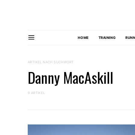
HOME
TRAINING
RUNN
ARTIKEL NACH SUCHWORT
Danny MacAskill
9 ARTIKEL