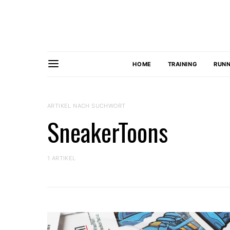
HOME
TRAINING
RUNN
ARTIKEL NACH SUCHWORT
SneakerToons
1 ARTIKEL