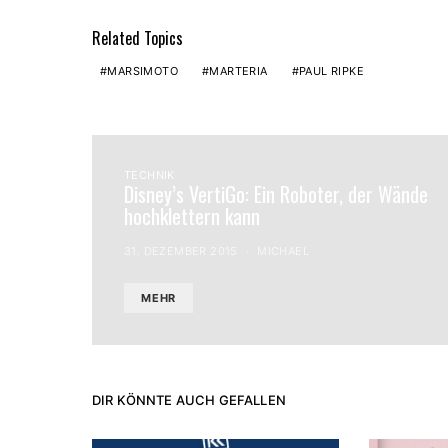
Related Topics
MARSIMOTO
MARTERIA
PAUL RIPKE
TECHNIK
Disney’s VertiGo: Ein Roboter, der Wände
hochklettern kann
31. DEZEMBER 2015
MICHAEL
MEHR
DIR KÖNNTE AUCH GEFALLEN