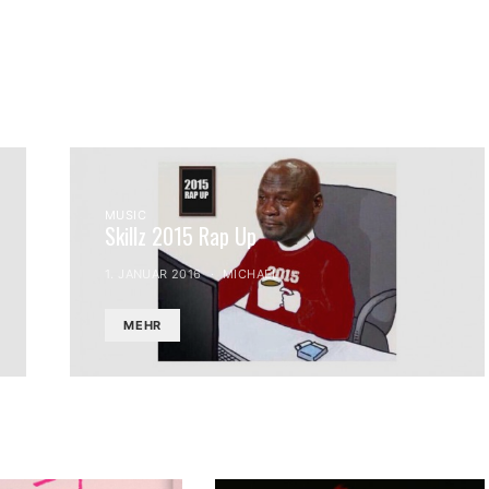
MUSIC
Skillz 2015 Rap Up
1. JANUAR 2016
MICHAEL
MEHR