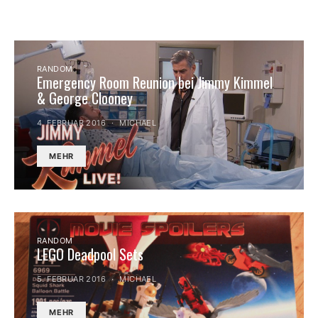
RANDOM
Emergency Room Reunion bei Jimmy Kimmel
& George Clooney
4. FEBRUAR 2016
MICHAEL
MEHR
RANDOM
LEGO Deadpool Sets
5. FEBRUAR 2016
MICHAEL
MEHR