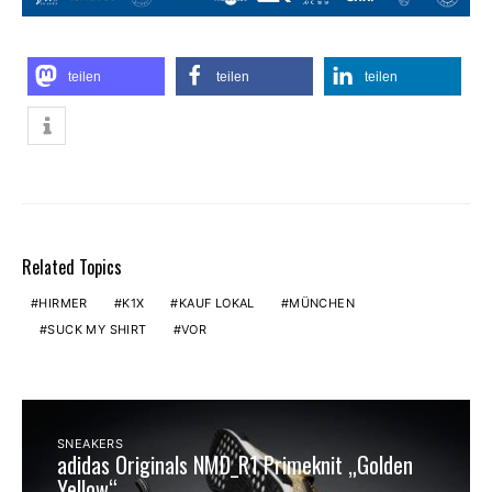
teilen
teilen
teilen
Related Topics
HIRMER
K1X
KAUF LOKAL
MÜNCHEN
SUCK MY SHIRT
VOR
SNEAKERS
adidas Originals NMD_R1 Primeknit „Golden
Yellow“