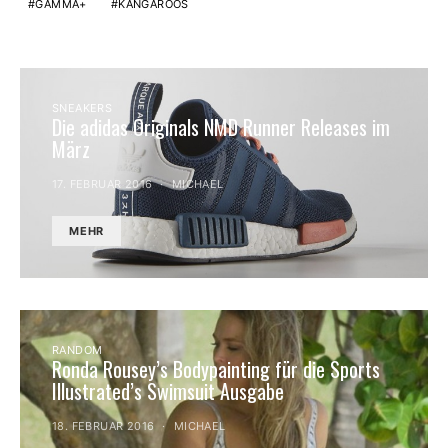
GAMMA+
KANGAROOS
SNEAKERS
Die adidas Originals NMD Runner Releases im
März
17. FEBRUAR 2016
MICHAEL
MEHR
RANDOM
Ronda Rousey’s Bodypainting für die Sports
Illustrated’s Swimsuit Ausgabe
18. FEBRUAR 2016
MICHAEL