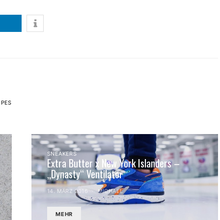
IPES
SNEAKERS
Extra Butter x New York Islanders –
„Dynasty“ Ventilator
14. MÄRZ 2016
MICHAEL
MEHR