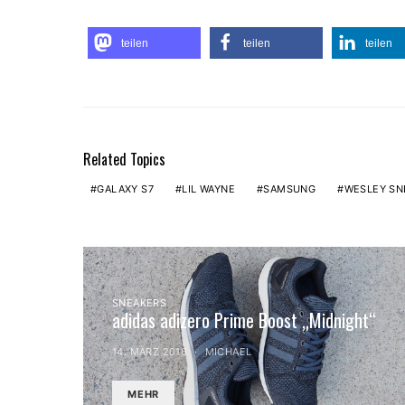
teilen
teilen
teilen
Related Topics
GALAXY S7
LIL WAYNE
SAMSUNG
WESLEY SN
SNEAKERS
adidas adizero Prime Boost „Midnight“
14. MÄRZ 2016
MICHAEL
MEHR