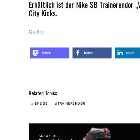
Erhältlich ist der Nike SB Trainerendor 
City Kicks
.
Quelle
teilen
teilen
teilen
Related Topics
NIKE SB
TRAINERENDOR
SNEAKERS