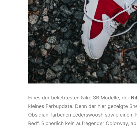
Eines der beliebtesten Nike SB Modelle, der
Ni
kleines Farbupdate. Denn der hier gezeigte Sn
Obsidian-farbenen Lederswoosh sowie einem He
Red“. Sicherlich kein aufregender Colorway, ab