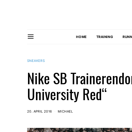
HOME
TRAINING
RUNN
SNEAKERS
Nike SB Trainerendo
University Red“
20. APRIL 2016
MICHAEL