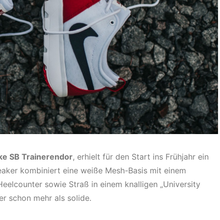
ke SB Trainerendor
, erhielt für den Start ins Frühjahr ein
eaker kombiniert eine weiße Mesh-Basis mit einem
elcounter sowie Straß in einem knalligen „University
er schon mehr als solide.