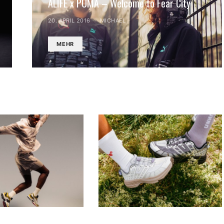
ALIFE x PUMA – Welcome to Fear City
20. APRIL 2016
MICHAEL
MEHR