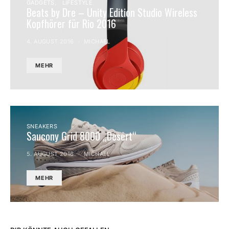
GADGETS
LIFESTYLE
Beats by Dre – Unity Edition Studio Wireless
Kopfhörer für Rio 2016
4. AUGUST 2016
MICHAEL
MEHR
SNEAKERS
Saucony Grid 8000 „Desert“
5. AUGUST 2016
MICHAEL
MEHR