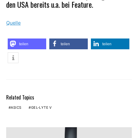
den USA bereits u.a. bei
Feature
.
Quelle
teilen
teilen
teilen
Related Topics
ASICS
GEL-LYTE V