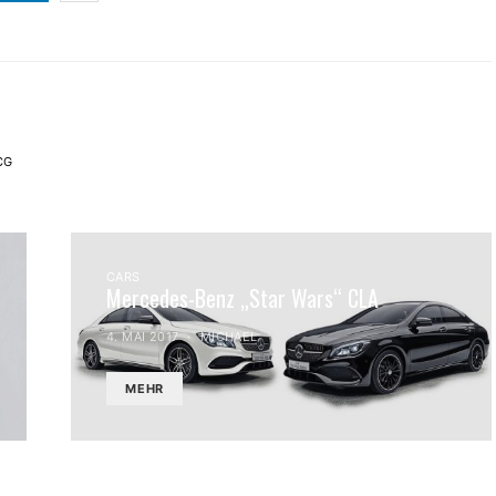
CG
CARS
Mercedes-Benz „Star Wars“ CLA
4. MAI 2017
MICHAEL
MEHR