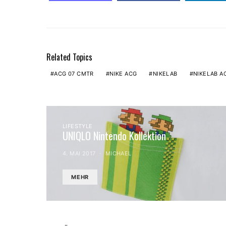
Related Topics
ACG 07 CMTR
NIKE ACG
NIKELAB
NIKELAB A
LIFESTYLE
UNIQLO Nintendo Kollektion
4. MAI 2017
MICHAEL
MEHR