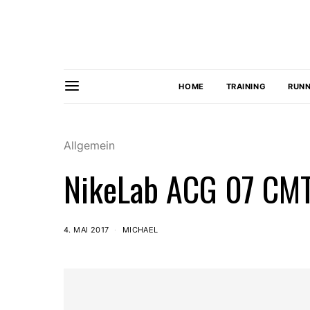
HOME
TRAINING
RUNN
Allgemein
NikeLab ACG 07 CM
4. MAI 2017
MICHAEL