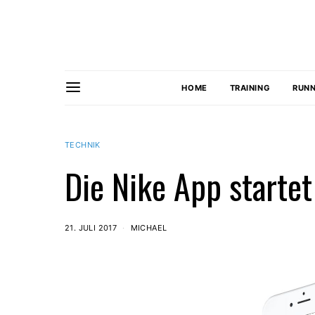
HOME
TRAINING
RUNN
TECHNIK
Die Nike App startet
21. JULI 2017
MICHAEL