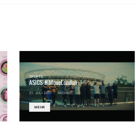
SPORTS
ASICS #IMoveLondon
21. JULI 2017
MICHAEL
MEHR