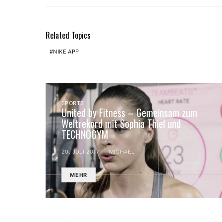
Related Topics
NIKE APP
SPORTS
United by Fitness – Gemeinsam zum
Weltrekord mit Sophia Thiel und
TECHNOGYM
20. JULI 2017
MICHAEL
MEHR