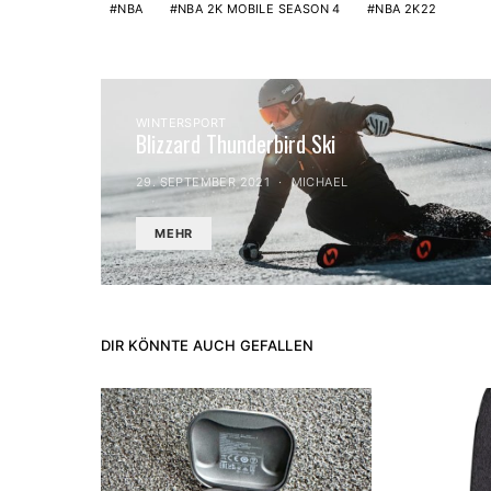
NBA
NBA 2K MOBILE SEASON 4
NBA 2K22
WINTERSPORT
Blizzard Thunderbird Ski
29. SEPTEMBER 2021
MICHAEL
MEHR
DIR KÖNNTE AUCH GEFALLEN