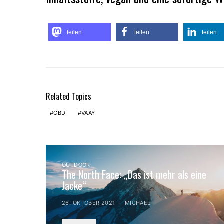
teilen
teilen
teilen
Related Topics
CBD
VAAY
OUTDOOR
The North Face: „Das ist mehr als eine
Jacke“
26. OKTOBER 2021
MICHAEL