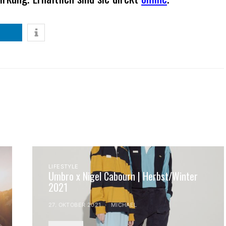
LIFESTYLE
Umbro x Nigel Cabourn | Herbst/Winter
2021
27. OKTOBER 2021
MICHAEL