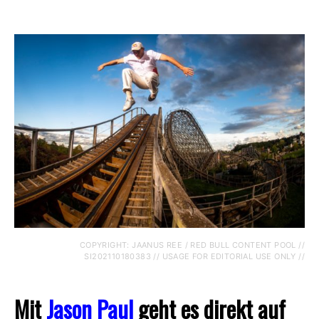
COPYRIGHT: JAANUS REE / RED BULL CONTENT POOL //
SI202110180383 // USAGE FOR EDITORIAL USE ONLY //
Mit
Jason Paul
geht es direkt auf