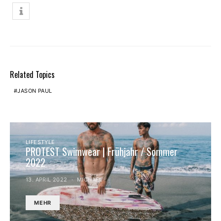
Related Topics
JASON PAUL
LIFESTYLE
PROTEST Swimwear | Frühjahr / Sommer
2022
13. APRIL 2022
MICHAEL
MEHR