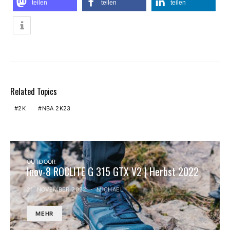
teilen
teilen
teilen
Related Topics
2K
NBA 2K23
OUTDOOR
Inov-8 ROCLITE G 315 GTX V2 | Herbst 2022
21. NOVEMBER 2022
MICHAEL
MEHR