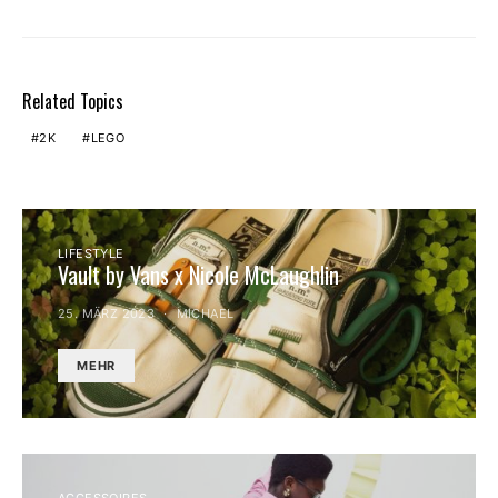
Related Topics
2K
LEGO
LIFESTYLE
Vault by Vans x Nicole McLaughlin
25. MÄRZ 2023
MICHAEL
MEHR