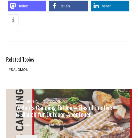
teilen
teilen
teilen
Related Topics
SALOMON
ERNÄHRUNG
OUTDOOR
Weber’s Camping Grillen – Das ultimative
Grillbuch für Outdoor-Abenteuer
29. MÄRZ 2025
MICHAEL