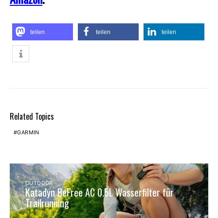
teilen
teilen
teilen
Related Topics
GARMIN
OUTDOOR
Katadyn BeFree AC 0.5L Wasserfilter für
Trailrunning