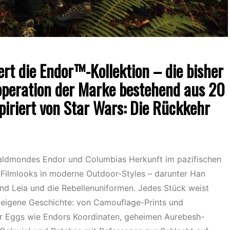
rt die Endor™-Kollektion – die bisher
peration der Marke bestehend aus 20
spiriert von Star Wars: Die Rückkehr
aldmondes Endor und Columbias Herkunft im pazifischen
 Filmlooks in moderne Outdoor-Styles – darunter Han
nd Leia und die Rebellenuniformen. Jedes Stück weist
 eigene Geschichte: von Camouflage-Prints und
er Eggs wie Endors Koordinaten, geheimen Aurebesh-