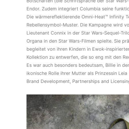
Botschaften (die Schriftsprache der Star Wars
Endor. Zudem integriert Columbia seine funkti
Die wärmereflektierende Omni-Heat™ Infinity 
Rebellensymbol-Muster. Die Kampagne wird von 
Lieutenant Connix in der Star Wars-Sequel-Trilo
Organa in den Star Wars-Filmen spielte. Sie prä
begleitet von ihren Kindern in Ewok-inspirierte
Kollektion zu entwerfen, die so eng mit den 
Es war auch besonders bedeutsam, Billie in de
ikonische Rolle ihrer Mutter als Prinzessin Leia
Brand Development, Partnerships and Licensin