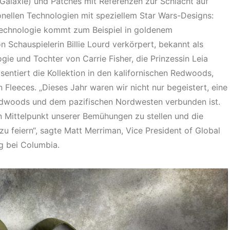
-Galaxie) und Patches mit Referenzen zur Schlacht auf
onellen Technologien mit speziellem Star Wars-Designs:
Technologie kommt zum Beispiel in goldenem
Schauspielerin Billie Lourd verkörpert, bekannt als
gie und Tochter von Carrie Fisher, die Prinzessin Leia
sentiert die Kollektion in den kalifornischen Redwoods,
n Fleeces. „Dieses Jahr waren wir nicht nur begeistert, eine
Redwoods und dem pazifischen Nordwesten verbunden ist.
n Mittelpunkt unserer Bemühungen zu stellen und die
 zu feiern“, sagte Matt Merriman, Vice President of Global
g bei Columbia.