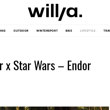
ING
OUTDOOR
WINTERSPORT
BIKE
LIFESTYLE
TRA
 x Star Wars – Endor