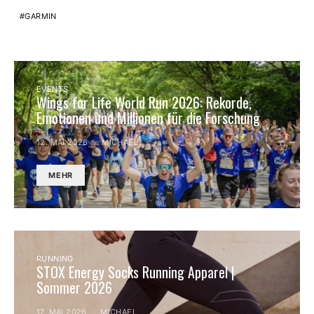
GARMIN
EVENTS
Wings for Life World Run 2026: Rekorde,
Emotionen und Millionen für die Forschung
12. MAI 2026
MICHAEL
MEHR
RUNNING
STOX Energy Socks Running Apparel |
Sommer 2026
17. MAI 2026
MICHAEL