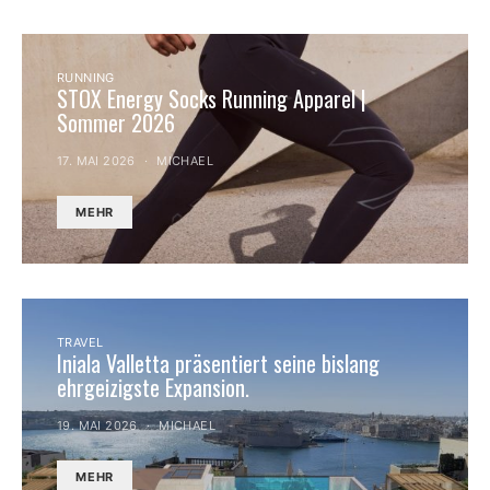
RUNNING
STOX Energy Socks Running Apparel |
Sommer 2026
17. MAI 2026
MICHAEL
MEHR
TRAVEL
Iniala Valletta präsentiert seine bislang
ehrgeizigste Expansion.
19. MAI 2026
MICHAEL
MEHR