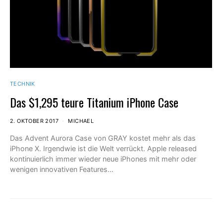
TECHNIK
Das $1,295 teure Titanium iPhone Case
2. OKTOBER 2017
MICHAEL
Das Advent Aurora Case von GRAY kostet mehr als das
iPhone X. Irgendwie ist die Welt verrückt. Apple released
kontinuierlich immer wieder neue iPhones mit mehr oder
wenigen innovativen Features…