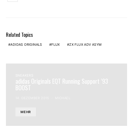
Related Topics
ADIDAS ORIGINALS
FLUX
ZX FLUX ADV ASYM
SNEAKERS
adidas Originals EQT Running Support ’93
BOOST
14. DEZEMBER 2015
MICHAEL
MEHR