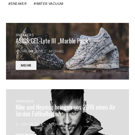
SNEAKER
WATER VACUUM
SNEAKERS
ASICS GEL-Lyte III „Marble Pack“
4. JANUAR 2016
MICHAEL
MEHR
SNEAKERS
Nike und Neymar bringen uns 2016 einen Air
Jordan Fußballschuh
4. JANUAR 2016
MICHAEL