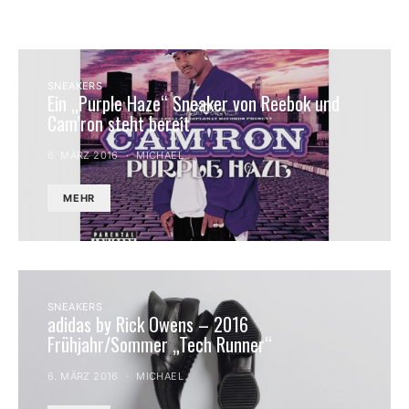
SNEAKERS
Ein „Purple Haze“ Sneaker von Reebok und
Cam’ron steht bereit
6. MÄRZ 2016
MICHAEL
MEHR
SNEAKERS
adidas by Rick Owens – 2016
Frühjahr/Sommer „Tech Runner“
6. MÄRZ 2016
MICHAEL