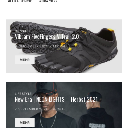
LUKA DONČIĆ
NBA 2K22
RUNNING
Vibram FiveFingers V-Trail 2.0
6. SEPTEMBER 2021
MICHAEL
MEHR
LIFESTYLE
New Era | NEON LIGHTS – Herbst 2021
7. SEPTEMBER 2021
MICHAEL
MEHR