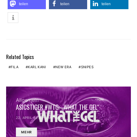
teilen
teilen
teilen
Related Topics
FILA
KARL KANI
NEW ERA
SNIPES
Allgemein
ASICSTIGER #WTG: „WHAT THE GEL“
22. APRIL 2018
MICHAEL
MEHR