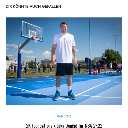
DIR KÖNNTE AUCH GEFALLEN
RANDOM
2K Foundations x Luka Dončić für NBA 2K22
N