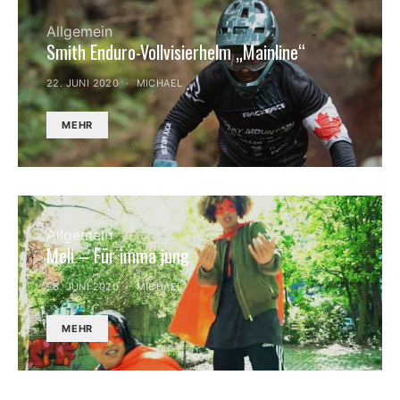
Allgemein
Smith Enduro-Vollvisierhelm „Mainline“
22. JUNI 2020
MICHAEL
MEHR
Allgemein
Meli – Für imma jung
26. JUNI 2020
MICHAEL
MEHR