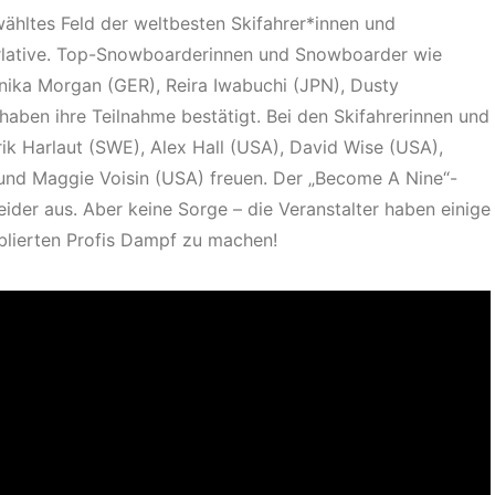
ähltes Feld der weltbesten Skifahrer*innen und
rlative. Top-Snowboarderinnen und Snowboarder wie
nika Morgan (GER), Reira Iwabuchi (JPN), Dusty
ben ihre Teilnahme bestätigt. Bei den Skifahrerinnen und
ik Harlaut (SWE), Alex Hall (USA), David Wise (USA),
und Maggie Voisin (USA) freuen. Der „Become A Nine“-
eider aus. Aber keine Sorge – die Veranstalter haben einige
blierten Profis Dampf zu machen!