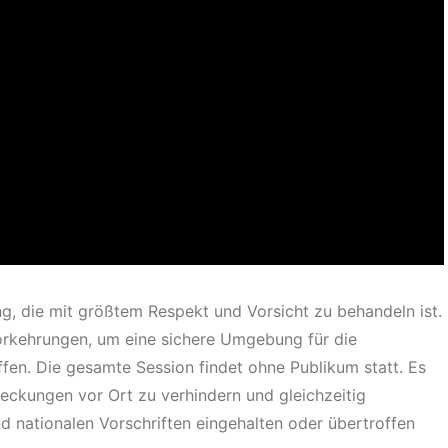
ng, die mit größtem Respekt und Vorsicht zu behandeln ist.
Vorkehrungen, um eine sichere Umgebung für die
fen. Die gesamte Session findet ohne Publikum statt. Es
ckungen vor Ort zu verhindern und gleichzeitig
und nationalen Vorschriften eingehalten oder übertroffen