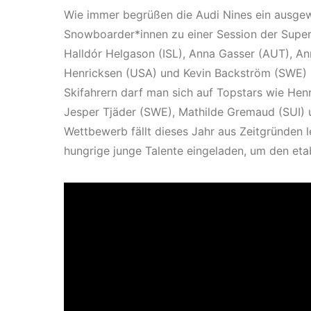
Wie immer begrüßen die Audi Nines ein ausgew
Snowboarder*innen zu einer Session der Supe
Halldór Helgason (ISL), Anna Gasser (AUT), An
Henricksen (USA) und Kevin Backström (SWE) ha
Skifahrern darf man sich auf Topstars wie Henr
Jesper Tjäder (SWE), Mathilde Gremaud (SUI) 
Wettbewerb fällt dieses Jahr aus Zeitgründen l
hungrige junge Talente eingeladen, um den eta