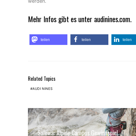
werden.
Mehr Infos gibt es unter audinines.com.
teilen
teilen
teilen
Related Topics
AUDI NINES
OUTDOOR
Salewa: Alpine Campus Gewinnspiel