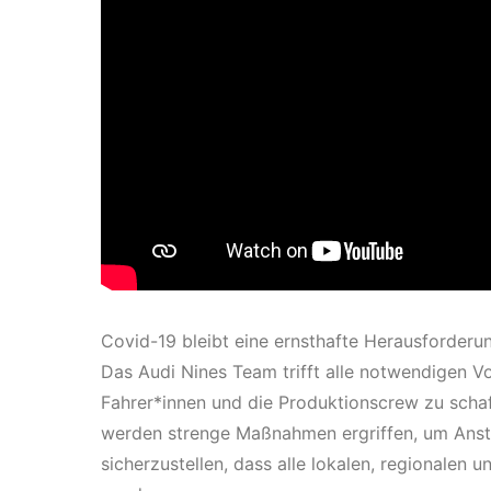
Covid-19 bleibt eine ernsthafte Herausforderu
Das Audi Nines Team trifft alle notwendigen 
Fahrer*innen und die Produktionscrew zu schaf
werden strenge Maßnahmen ergriffen, um Anste
sicherzustellen, dass alle lokalen, regionalen 