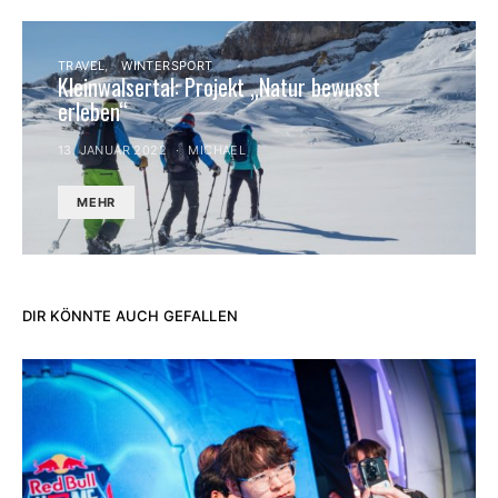
TRAVEL
WINTERSPORT
Kleinwalsertal: Projekt „Natur bewusst
erleben“
13. JANUAR 2022
MICHAEL
MEHR
DIR KÖNNTE AUCH GEFALLEN