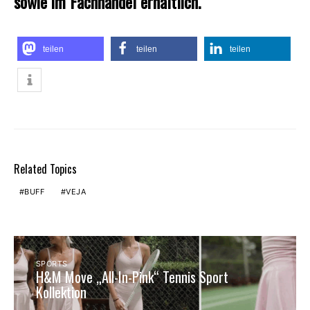
sowie im Fachhandel erhältlich.
teilen
teilen
teilen
Related Topics
BUFF
VEJA
SPORTS
H&M Move „All-In-Pink“ Tennis Sport
Kollektion