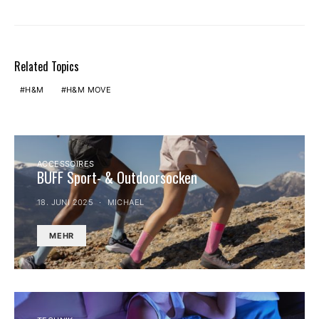
Related Topics
H&M
H&M MOVE
ACCESSOIRES
BUFF Sport- & Outdoorsocken
18. JUNI 2025
MICHAEL
MEHR