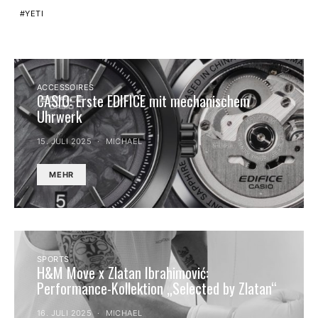
YETI
ACCESSOIRES
CASIO: Erste EDIFICE mit mechanischem
Uhrwerk
15. JULI 2025
MICHAEL
MEHR
SPORTS
H&M Move x Zlatan Ibrahimović:
Performance-Kollektion „Selected by Zlatan“
16. JULI 2025
MICHAEL