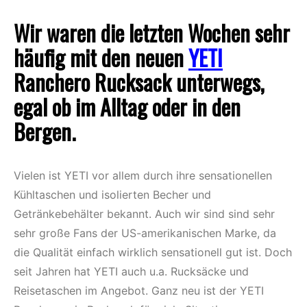
Wir waren die letzten Wochen sehr
häufig mit den neuen
YETI
Ranchero Rucksack unterwegs,
egal ob im Alltag oder in den
Bergen.
Vielen ist YETI vor allem durch ihre sensationellen
Kühltaschen und isolierten Becher und
Getränkebehälter bekannt. Auch wir sind sind sehr
sehr große Fans der US-amerikanischen Marke, da
die Qualität einfach wirklich sensationell gut ist. Doch
seit Jahren hat YETI auch u.a. Rucksäcke und
Reisetaschen im Angebot. Ganz neu ist der YETI