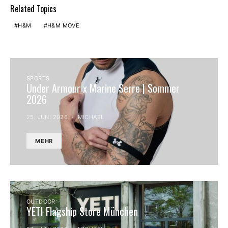
Related Topics
H&M
H&M MOVE
SPORTS
Under Armour x Marine Serre | Sommer
2026
25. JUNI 2026
MICHAEL
MEHR
OUTDOOR
YETI Flagship Store München