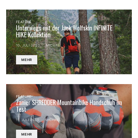
FEATURE
Unterwegs mit der Jack Wolfskin INFINITE
HIKE Kollektion
10. JULI 2020
MICHAEL
MEHR
FEATURE
Zanier SHREDDER Mountainbike Handschuh im
Test
11. JULI 2020
MICHAEL
MEHR