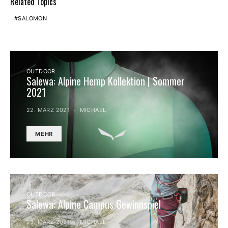
Related Topics
SALOMON
OUTDOOR
Salewa: Alpine Hemp Kollektion | Sommer
2021
22. MÄRZ 2021
MICHAEL
MEHR
OUTDOOR
Salewa: Alpine Campus Gewinnspiel
23. MÄRZ 2021
MICHAEL