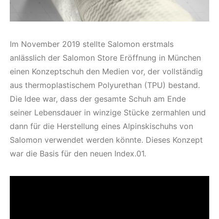
Im November 2019 stellte Salomon erstmals
anlässlich der Salomon Store Eröffnung in München
einen Konzeptschuh den Medien vor, der vollständig
aus thermoplastischem Polyurethan (TPU) bestand.
Die Idee war, dass der gesamte Schuh am Ende
seiner Lebensdauer in winzige Stücke zermahlen und
dann für die Herstellung eines Alpinskischuhs von
Salomon verwendet werden könnte. Dieses Konzept
war die Basis für den neuen Index.01.