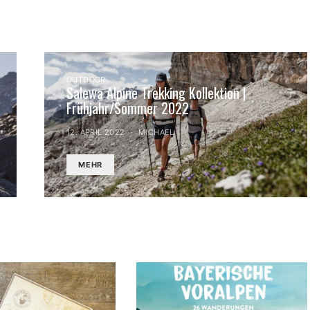
OUTDOOR
Salewa Alpine Trekking Kollektion |
Frühjahr/Sommer 2022
12. APRIL 2022
MICHAEL
MEHR