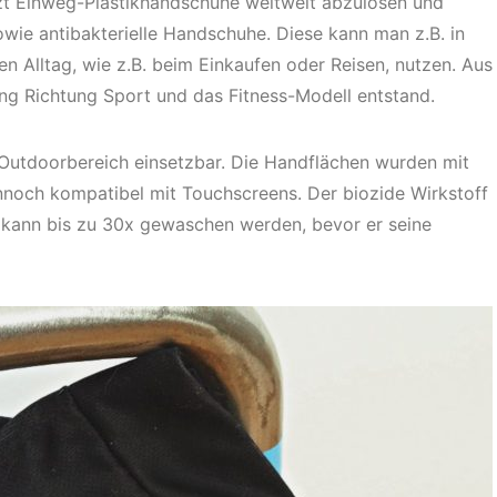
tzt Einweg-Plastikhandschuhe weltweit abzulösen und
owie antibakterielle Handschuhe. Diese kann man z.B. in
n Alltag, wie z.B. beim Einkaufen oder Reisen, nutzen. Aus
ung Richtung Sport und das Fitness-Modell entstand.
 Outdoorbereich einsetzbar. Die Handflächen wurden mit
ennoch kompatibel mit Touchscreens. Der biozide Wirkstoff
und kann bis zu 30x gewaschen werden, bevor er seine