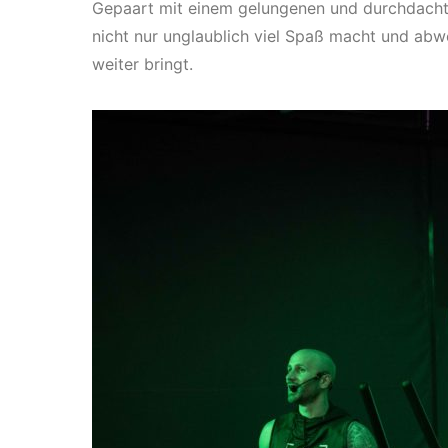
Gepaart mit einem gelungenen und durchdachten
nicht nur unglaublich viel Spaß macht und abwe
weiter bringt.