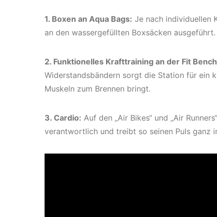
1. Boxen an Aqua Bags:
Je nach individuellen
an den wassergefüllten Boxsäcken ausgeführt.
2. Funktionelles Krafttraining an der Fit Bench
Widerstandsbändern sorgt die Station für ein 
Muskeln zum Brennen bringt.
3. Cardio:
Auf den „Air Bikes“ und „Air Runners“
verantwortlich und treibt so seinen Puls ganz in