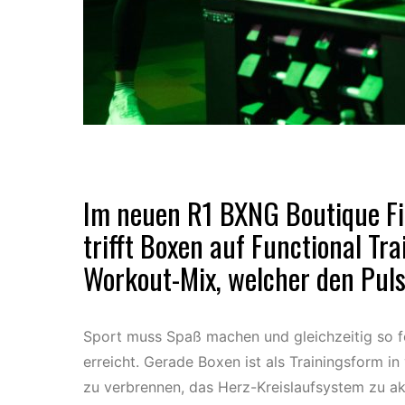
Im neuen R1 BXNG Boutique F
trifft Boxen auf Functional Tr
Workout-Mix, welcher den Puls 
Sport muss Spaß machen und gleichzeitig so for
erreicht. Gerade Boxen ist als Trainingsform in
zu verbrennen, das Herz-Kreislaufsystem zu akt