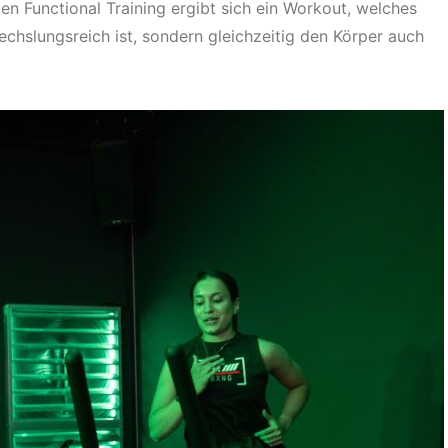
 Functional Training ergibt sich ein Workout, welches
chslungsreich ist, sondern gleichzeitig den Körper auch