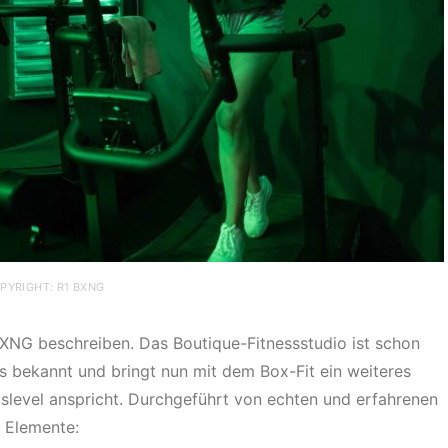
PYRIGHT: R1 BXNG
NG beschreiben. Das Boutique-Fitnessstudio ist schon
gs bekannt und bringt nun mit dem Box-Fit ein weiteres
slevel anspricht. Durchgeführt von echten und erfahrenen
 Elemente: