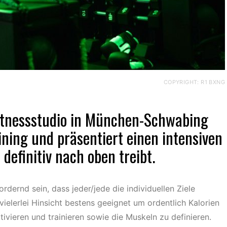
COPYRIGHT: R1 BXNG
itnessstudio in München-Schwabing
aining und präsentiert einen intensiven
definitiv nach oben treibt.
dernd sein, dass jeder/jede die individuellen Ziele
 vielerlei Hinsicht bestens geeignet um ordentlich Kalorien
ivieren und trainieren sowie die Muskeln zu definieren.