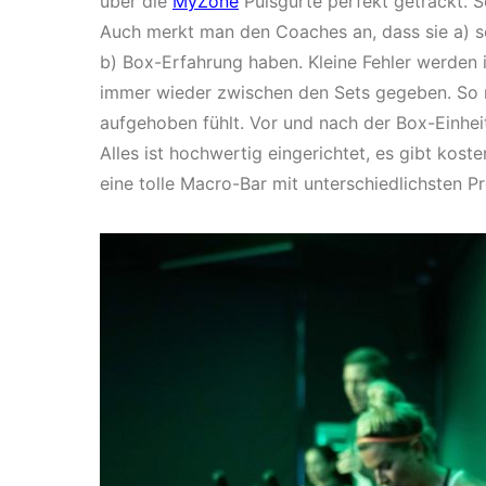
über die
MyZone
Pulsgurte perfekt getrackt. S
Auch merkt man den Coaches an, dass sie a) se
b) Box-Erfahrung haben. Kleine Fehler werden in
immer wieder zwischen den Sets gegeben. So 
aufgehoben fühlt. Vor und nach der Box-Einheit 
Alles ist hochwertig eingerichtet, es gibt ko
eine tolle Macro-Bar mit unterschiedlichsten P